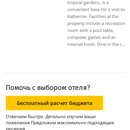
location to meet with your
contained accommodation.
fellow travellers. Located
The two bedroom chalets
only 5 minutes walk from
have a lounge and dining
the Post Office and shopping
area, ensuite and kitchen and
centre. The best things about
a generous balcony where
our place, except for the
wallabies and other wildlife
great location, facilities,
can be obse...
services, pool, clea...
Помочь с выбором отеля?
Бесплатный расчет бюджета
Отвечаем быстро. Детально изучим ваши
пожелания Предложим максимально подходящие
решения