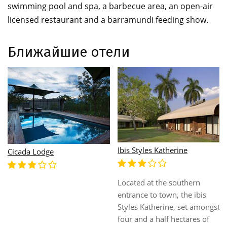
swimming pool and spa, a barbecue area, an open-air
licensed restaurant and a barramundi feeding show.
Ближайшие отели
Nitmiluk Chalets
Palm Court Backpackers
The Nitmiluk Chalets allow
visitors to experience the
Palm Court Backpackers is a
splendours of the National
lively and friendly place to
Park up close with all the
stay, providing the perfect
convenience of self