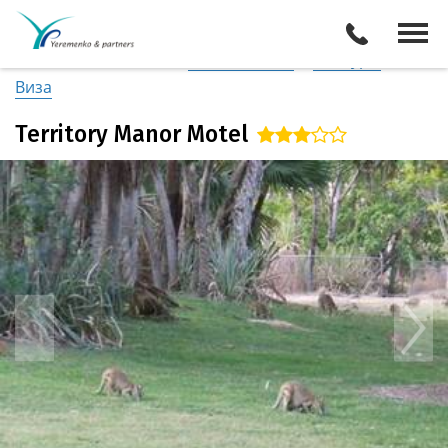
Австралия
/
Регион Кэтрин
Описание отеля
Поиск отелей
Все туры
Виза
Territory Manor Motel