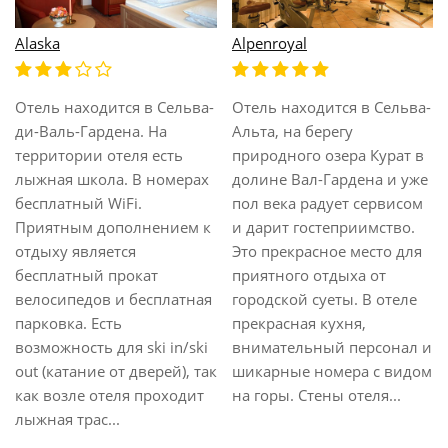
Alaska
Alpenroyal
Отель находится в Сельва-
Отель находится в Сельва-
ди-Валь-Гардена. На
Альта, на берегу
территории отеля есть
природного озера Курат в
лыжная школа. В номерах
долине Вал-Гардена и уже
бесплатный WiFi.
пол века радует сервисом
Приятным дополнением к
и дарит гостеприимство.
отдыху является
Это прекрасное место для
бесплатный прокат
приятного отдыха от
велосипедов и бесплатная
городской суеты. В отеле
парковка. Есть
прекрасная кухня,
возможность для ski in/ski
внимательный персонал и
out (катание от дверей), так
шикарные номера с видом
как возле отеля проходит
на горы. Стены отеля...
лыжная трас...