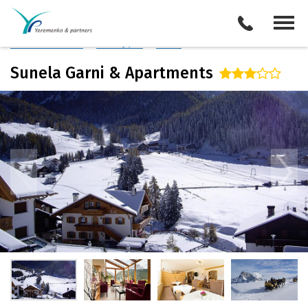
Италия
/
Валь Гардена
Описание отеля
Поиск отелей
Все туры
Виза
Sunela Garni & Apartments