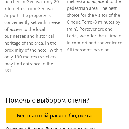
nd adjacent to the
offers a gr
n area. The best
view over t
 the visitor of the
Rapallo. |E
erre (8 minutes by
equipped w
ortovenere and
conditionin
e offer the ultimate
hairdryer a
rt and convenience.
Free Wifi. 
oms have pri...
meters fro
Station a...
Помочь с выбором отеля?
Бесплатный расчет бюджета
Отвечаем быстро. Детально изучим ваши