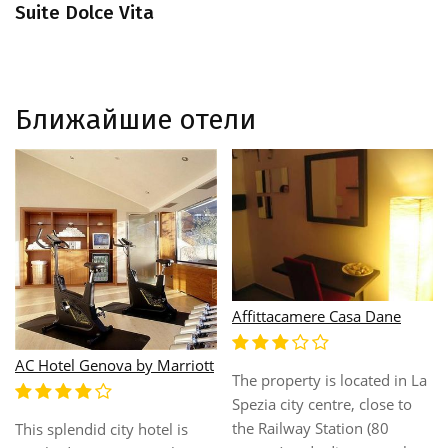
Suite Dolce Vita
Ближайшие отели
Agnello D'Oro Genova
amere Casa Dane
Albergo La 
rty is located in La
Completely 
ty centre, close to
top floor o
ay Station (80
building in 