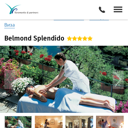
Италия
/
Побережье Лигурии
Описание отеля
Поиск отелей
Все туры
Виза
Belmond Splendido