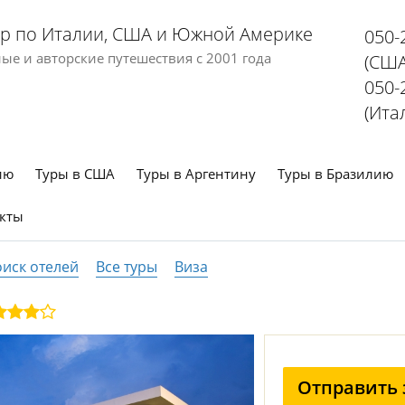
р по Италии, США и Южной Америке
050-
е и авторские путешествия с 2001 года
(США
050-
(Ита
ию
Туры в США
Туры в Аргентину
Туры в Бразилию
кты
иск отелей
Все туры
Виза
Отправить 