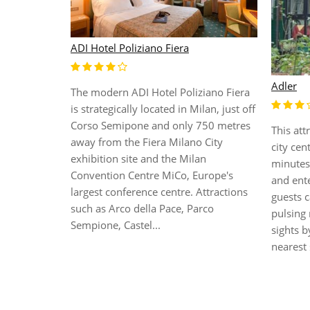
Acca Pa
AC Hotel Milano by Marriott
The hote
position
This city hotel comprises a total of 160
200 m f
rooms. The establishment features the
2.5 km 
fully restored tower of one of the city's
located 5
exhibit
most important buildings. Facilities at
nsa
stadium.
this air-conditioned property include a
nd immersed
public t
TV lounge, a restaurant and Internet
atural
include
access with WLAN access point. In
ee airport
receptio
addition, parking is avai...
es such as
 room, bar
erved hot