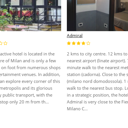
lace
Adam
l is located in a strategic
This city hotel enjoys a delightf
, a few km from the city centre,
location in Milan, lying just 6
rom shops and restaurants and
from the city centre. Guests wil
from the Fiera Milano City
themselves in a great setting f
ion grounds and San Siro
which to explore the attraction
 It is 100 m to the nearest
this stylish city has to offer. De
ransportation links. Facilities
dining options are to be found 
 a lobby with 24-hour
short distance from this hot...
n, h...