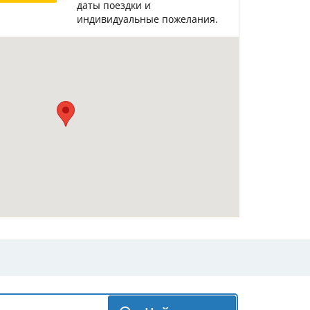
даты поездки и
Горнолыжные Курорты
Мадонна ди Кампильо
индивидуальные пожелания.