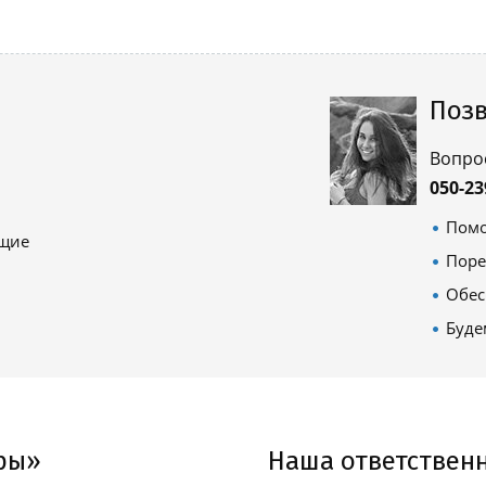
Позв
Вопро
050-23
Помо
ящие
Поре
Обес
Буде
ры»
Наша ответствен