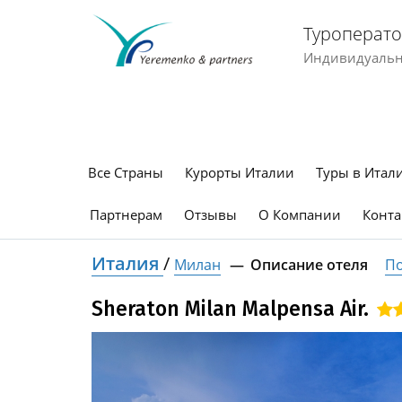
Туроперато
Индивидуальны
Все Страны
Курорты Италии
Туры в Итал
Партнерам
Отзывы
О Компании
Конта
Италия
/
Милан
Описание отеля
По
Sheraton Milan Malpensa Air.