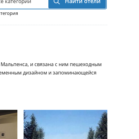
Найти отели
атегория
Мальпенса, и связана с ним пешеходным
современным дизайном и запоминающейся