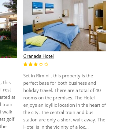
Alexander
Granada Hotel
l
Расположен
Терраса с 
Set in Rimini , this property is the
панорамны
, this
perfect base for both business and
центр с са
f rest
holiday travel. There are a total of 40
ванной и 
uated at
rooms on the premises. The Hotel
номера с б
l train
enjoys an idyllic location in the heart of
открываетс
t walk
the city. The central train and bus
море. Откр
st golf
station are only a short walk away. The
подогрево
 the
Hotel is in the vicinity of a loc...
солнечной
и зонтикам