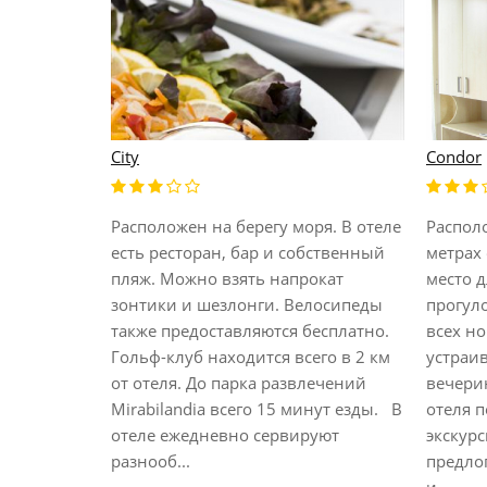
City
Condor
Расположен на берегу моря. В отеле
Распол
есть ресторан, бар и собственный
метрах 
s to the
пляж. Можно взять напрокат
место 
ini airport).
зонтики и шезлонги. Велосипеды
прогуло
 (?). This
также предоставляются бесплатно.
всех но
s located in
Гольф-клуб находится всего в 2 км
устраи
ng the
от отеля. До парка развлечений
вечери
heart of the
Mirabilandia всего 15 минут езды. В
отеля 
xing
отеле ежедневно сервируют
экскурс
H...
разнооб...
предло
и...