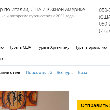
р по Италии, США и Южной Америке
050-
е и авторские путешествия с 2001 года
(США
050-
(Ита
ию
Туры в США
Туры в Аргентину
Туры в Бразилию
кты
ание отеля
Поиск отелей
Все туры
Виза
Отправить 