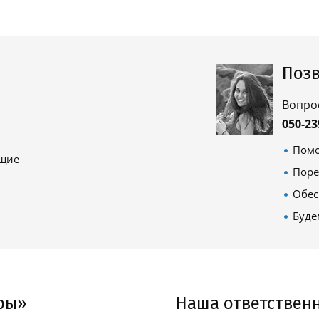
Позв
Вопро
050-23
Помо
ящие
Поре
Обес
Буде
ры»
Наша ответствен