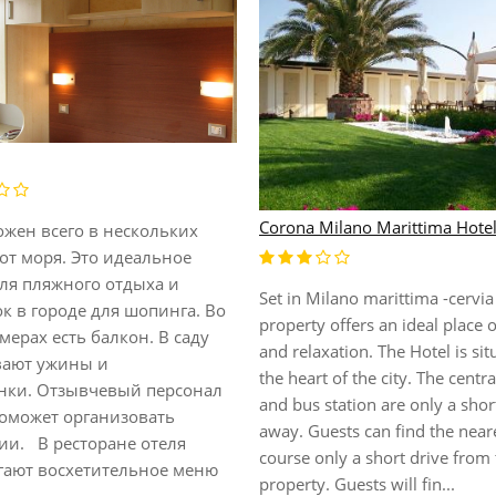
Corona Milano Marittima Hote
ожен всего в нескольких
от моря. Это идеальное
для пляжного отдыха и
Set in Milano marittima -cervia 
к в городе для шопинга. Во
property offers an ideal place o
мерах есть балкон. В саду
and relaxation. The Hotel is sit
вают ужины и
the heart of the city. The centra
нки. Отзывчевый персонал
and bus station are only a shor
поможет организовать
away. Guests can find the neare
ии. В ресторане отеля
course only a short drive from
гают восхетительное меню
property. Guests will fin...