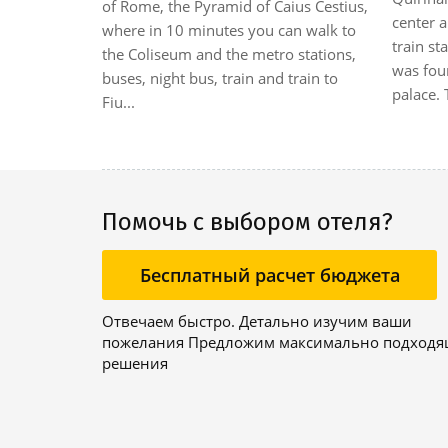
of Rome, the Pyramid of Caius Cestius,
center a
odation in
where in 10 minutes you can walk to
train st
by a large
the Coliseum and the metro stations,
was foun
drive from
buses, night bus, train and train to
palace. 
||The
Fiu...
Помочь с выбором отеля?
Бесплатный расчет бюджета
Отвечаем быстро. Детально изучим ваши
пожелания Предложим максимально подход
решения