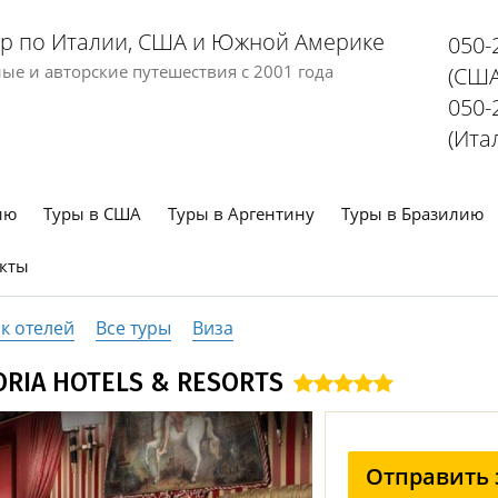
р по Италии, США и Южной Америке
050-
е и авторские путешествия с 2001 года
(США
050-
(Ита
ию
Туры в США
Туры в Аргентину
Туры в Бразилию
кты
к отелей
Все туры
Виза
ORIA HOTELS & RESORTS
Отправить 