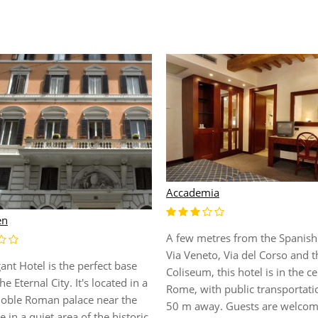
Accademia
en
A few metres from the Spanish
Via Veneto, Via del Corso and t
ant Hotel is the perfect base
Coliseum, this hotel is in the ce
the Eternal City. It's located in a
Rome, with public transportati
 noble Roman palace near the
50 m away. Guests are welcom
e in a quiet area of the historic