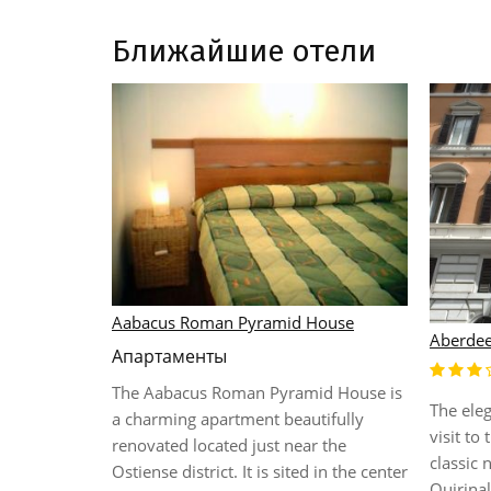
Ближайшие отели
Aabacus Roman Pyramid House
Aberde
Апартаменты
The Aabacus Roman Pyramid House is
The eleg
ing and
a charming apartment beautifully
visit to 
 in
renovated located just near the
classic
 30 minutes
Ostiense district. It is sited in the center
Quirinal
me, that