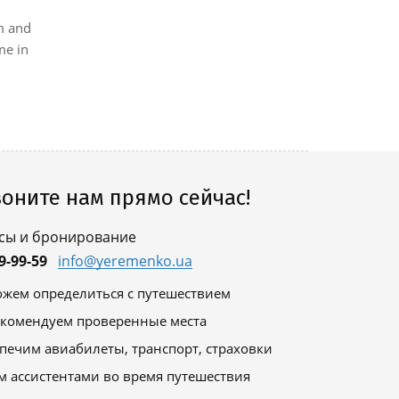
line A Ottav
minutes on f
m and
me in
оните нам прямо сейчас!
сы и бронирование
9-99-59
info@yeremenko.ua
жем определиться с путешествием
комендуем проверенные места
печим авиабилеты, транспорт, страховки
м ассистентами во время путешествия