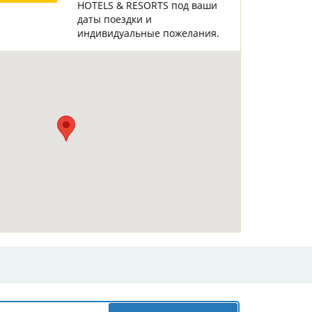
HOTELS & RESORTS под ваши
Горнолыжные Курорты
Мадонна ди Кампильо
даты поездки и
индивидуальные пожелания.