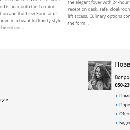
the elegant foyer with 24-hour
nd is near both the Termini
reception desk, safe, cloakroo
ation and the Trevi Fountain. It
lift access. Culinary options co
ded in a beautiful liberty style
the form...
The entran...
Позв
Вопро
050-23
Помо
ящие
Поре
Обес
Буде