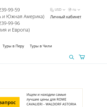
239-99-59
USD
ru
 и Южная Америка)
Личный кабинет
239-99-96
лия и Европа)
Туры в Перу
Туры в Чили
Ищем и находим самые
лучшие цены для ROME
запрос
CAVALIERI - WALDORF ASTORIA