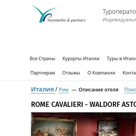
Туроперато
Индивидуальны
Все Страны
Курорты Италии
Туры в Итал
Партнерам
Отзывы
О Компании
Конта
Италия
/
Рим
Описание отеля
Поис
ROME CAVALIERI - WALDORF AST