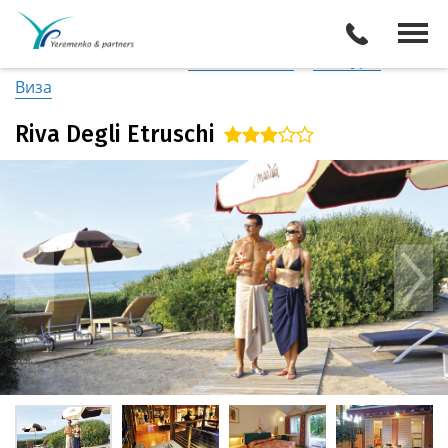
Италия
/
Побережье Тосканы / Ливорно
Описание отеля
Поиск отелей
Все туры
Виза
Riva Degli Etruschi