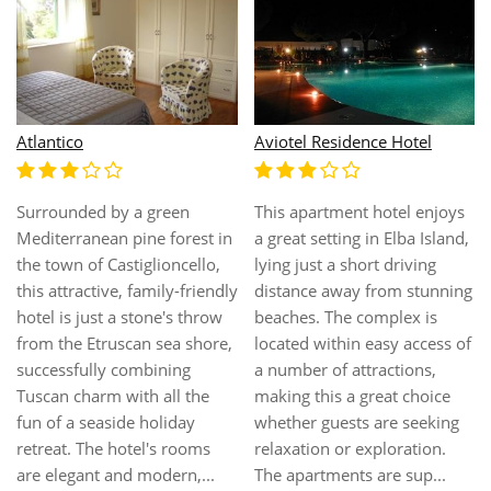
Baia del Sorriso
Brigantino
Situated just 250 meters
from Campo all'Aia, one of
the most beautiful beaches
of the Island of Elba, hotel is
surrounded by luxuriant
gardens. This elegant
establishment boasts
numerous outdoor spaces
where guests can relax and
play bocce or tennis in the
courts provided. It has an