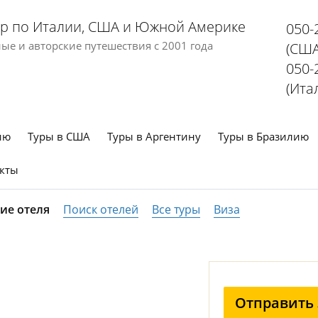
р по Италии, США и Южной Америке
050-
е и авторские путешествия с 2001 года
(США
050-
(Ита
ию
Туры в США
Туры в Аргентину
Туры в Бразилию
кты
ие отеля
Поиск отелей
Все туры
Виза
Отправить 