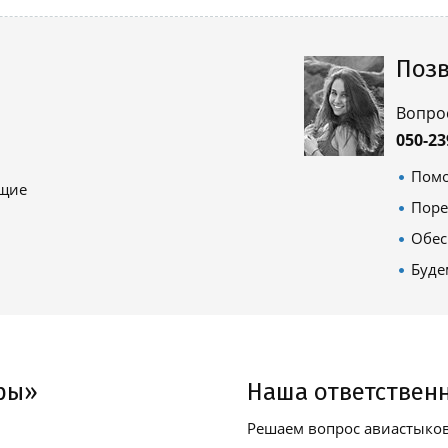
Позв
Вопро
050-23
Помо
ящие
Поре
Обес
Буде
ры»
Наша ответствен
Решаем вопрос авиастыков