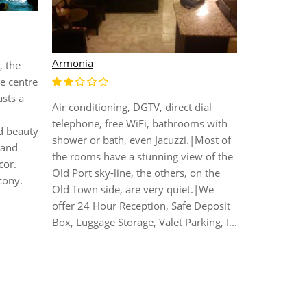
Armonia
, the
e centre
asts a
Air conditioning, DGTV, direct dial
AC Hotel Ge
telephone, free WiFi, bathrooms with
d beauty
shower or bath, even Jacuzzi.|Most of
 and
This splendi
the rooms have a stunning view of the
cor.
Genova, onl
Old Port sky-line, the others, on the
cony.
Genova Airp
Old Town side, are very quiet.|We
convenientl
offer 24 Hour Reception, Safe Deposit
to the local
Box, Luggage Storage, Valet Parking, I...
heritage of 
the hotel, 
travellers m
SS1...