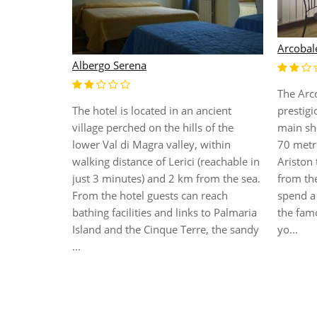
Arcobal
Albergo Serena
The Arco
e top floor
The hotel is located in an ancient
prestigi
e square, it
village perched on the hills of the
main sh
iew over the
lower Val di Magra valley, within
70 metr
oom is
walking distance of Lerici (reachable in
Ariston 
ir
just 3 minutes) and 2 km from the sea.
from the
dryer and
From the hotel guests can reach
spend a 
e hotel is
bathing facilities and links to Palmaria
the famo
ain Station
Island and the Cinque Terre, the sandy
yo...
...