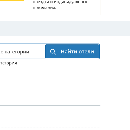
поездки и индивидуальные
Горнолыжные Курорты
Мадонна ди Кампильо
пожелания.
Найти отели
атегория