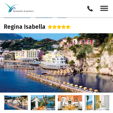
Италия
/
о. Искья
Описание отеля
Поиск отелей
Все туры
Виза
Regina Isabella