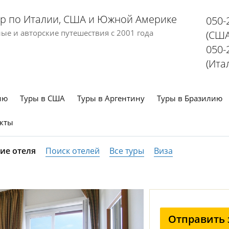
р по Италии, США и Южной Америке
050-
е и авторские путешествия с 2001 года
(США
050-
(Ита
ию
Туры в США
Туры в Аргентину
Туры в Бразилию
кты
ие отеля
Поиск отелей
Все туры
Виза
Отправить 