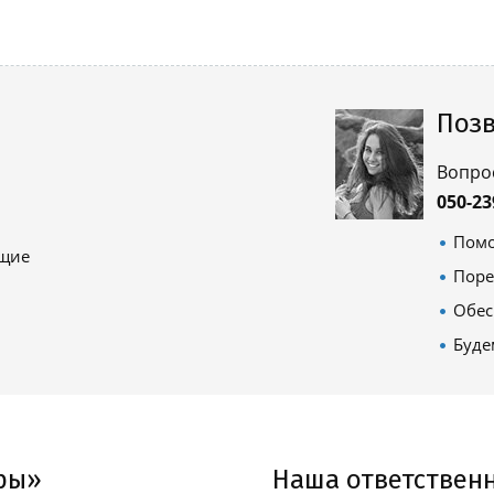
Позв
Вопро
050-23
Помо
ящие
Поре
Обес
Буде
ры»
Наша ответствен