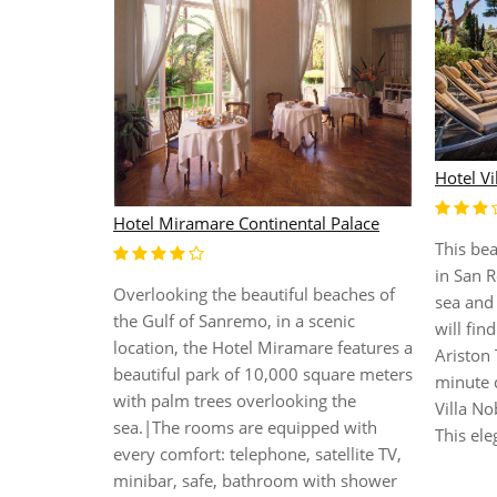
Hotel Vi
Hotel Miramare Continental Palace
This bea
he center of
in San R
Overlooking the beautiful beaches of
 away from
sea and 
the Gulf of Sanremo, in a scenic
ity and a
will fin
location, the Hotel Miramare features a
he sea (400
Ariston 
beautiful park of 10,000 square meters
the bike
minute d
with palm trees overlooking the
y is located
Villa No
sea.|The rooms are equipped with
ation and it
This eleg
every comfort: telephone, satellite TV,
to...
minibar, safe, bathroom with shower