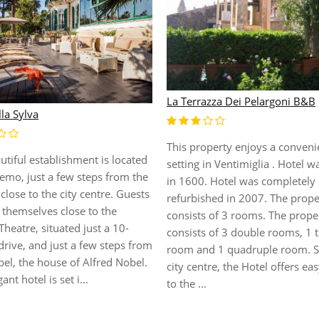
La Terrazza Dei Pelargoni B&B
lla Sylva
This property enjoys a conveni
utiful establishment is located
setting in Ventimiglia . Hotel wa
emo, just a few steps from the
in 1600. Hotel was completely
close to the city centre. Guests
refurbished in 2007. The prope
d themselves close to the
consists of 3 rooms. The prope
Theatre, situated just a 10-
consists of 3 double rooms, 1 t
rive, and just a few steps from
room and 1 quadruple room. Se
bel, the house of Alfred Nobel.
city centre, the Hotel offers ea
ant hotel is set i...
to the ...