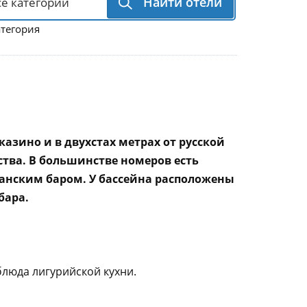
Найти отели
атегория
казино и в двухстах метрах от русской
тва. В большинстве номеров есть
иканским баром. У бассейна расположены
бара.
блюда лигурийской кухни.