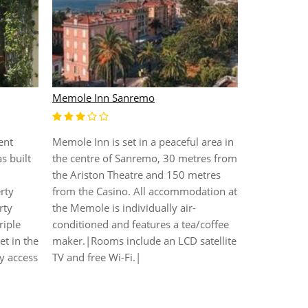
Arcobaleno
Memole Inn Sanremo
The Arcobal
ent
Memole Inn is set in a peaceful area in
prestigious 
s built
the centre of Sanremo, 30 metres from
main shopp
the Ariston Theatre and 150 metres
70 metres f
rty
from the Casino. All accommodation at
Ariston the
rty
the Memole is individually air-
from the cyc
riple
conditioned and features a tea/coffee
spend a holi
t in the
maker.|Rooms include an LCD satellite
the famous 
sy access
TV and free Wi-Fi.|
yo...