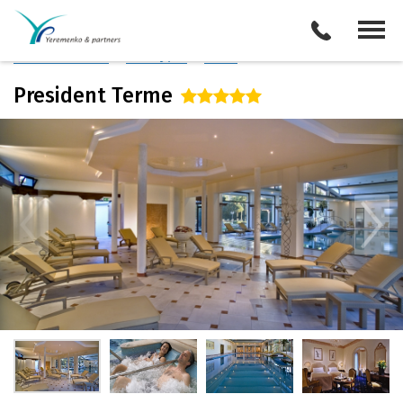
Италия
/
Абано Терме
Описание отеля
Поиск отелей
Все туры
Виза
President Terme