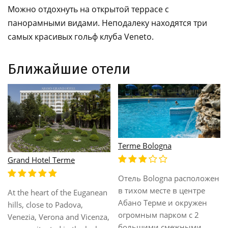
Можно отдохнуть на открытой террасе с
панорамными видами. Неподалеку находятся три
самых красивых гольф клуба Veneto.
Ближайшие отели
a
Terme Bristol Buja
Universal Terme
a расположен
е в центре
Hotel Bristol Buja in Abano
60 kms to the ai
и окружен
Terme has 3 outdoor
polo internationa
ком с 2
thermal pools and a luxury
75 kms to the air
межными