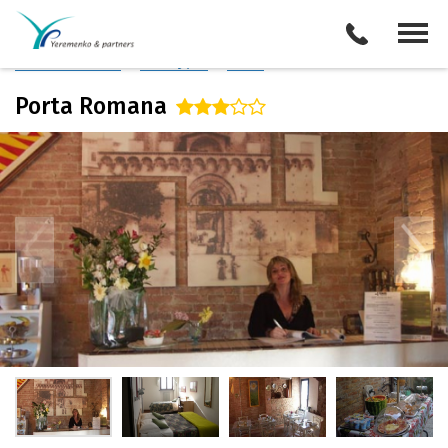
Италия
/
Сиена
Описание отеля
Поиск отелей
Все туры
Виза
Porta Romana