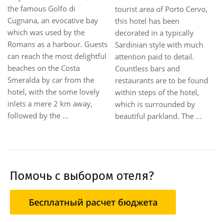
private beach, and 5
2 km from the renowned
swimming pools with stone
Piazzetta of Porto Cervo, and
waterfalls and a
faces directly onto the bay of
hydromassage area. The
Cala Granu.||The hotel
spacious rooms feature a
offers 115 rooms, all with
furnished balcony or
sea views, however, some
veranda. Most overlook the
views from ground floor
Gulf of Pevero, others offer
rooms may be partially
views of the Mediterranean
restricted. ...
...
Помочь с выбором отеля?
Бесплатный расчет бюджета