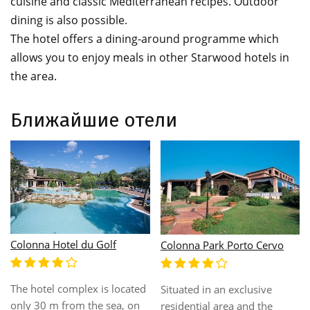
cuisine and classic Mediterranean recipes. Outdoor
dining is also possible.
The hotel offers a dining-around programme which
allows you to enjoy meals in other Starwood hotels in
the area.
Ближайшие отели
Colonna Pevero
Grand Hotel In Porto Cervo
Colonna Pevero Hotel is 2
Situated in the heart of the
km from Porto Cervo on the
Costa Smeralda, this
Emerald Coast. It offers a
charming beach hotel is only