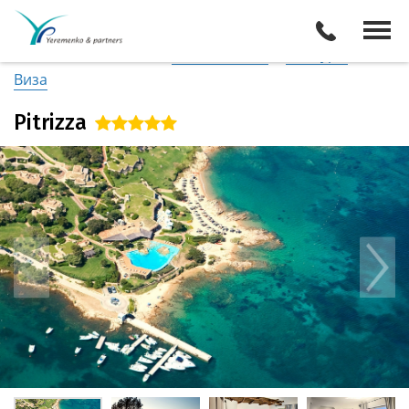
Италия
/
о. Сардиния (Север)
Описание отеля
Поиск отелей
Все туры
Виза
Pitrizza