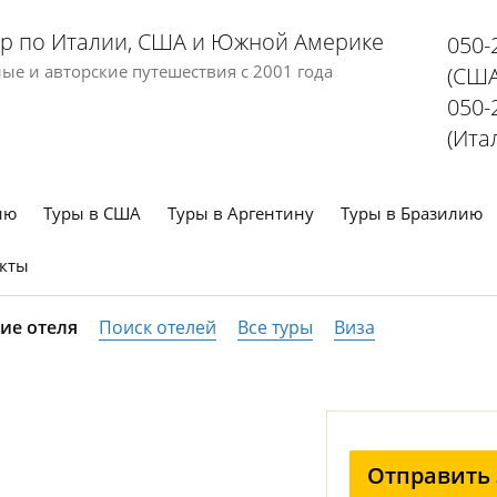
р по Италии, США и Южной Америке
050-
е и авторские путешествия с 2001 года
(США
050-
(Ита
ию
Туры в США
Туры в Аргентину
Туры в Бразилию
кты
ие отеля
Поиск отелей
Все туры
Виза
Отправить 