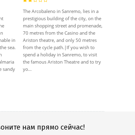
The Arcobaleno in Sanremo, lies in a
BEST WESTE
nt
prestigious building of the city, on the
the
main shopping street and promenade,
The peacef
in
70 metres from the Casino and the
Acqua Nove
hable in
Ariston theatre, and only 50 metres
and overlook
the sea.
from the cycle path.|If you wish to
solution for
h
spend a holiday in Sanremo, to visit
business me
Palmaria
the famous Ariston Theatre and to try
restaurant, 
he sandy
yo...
completely 
pottery from
t...
оните нам прямо сейчас!