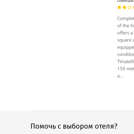
La Spezia
Complete
ilway Station
of the h
 the
offers a
hoice for
square 
rre (8
equippe
nere and
conditio
e in comfort
TVsatell
ooms have
150 met
a...
Помочь с выбором отеля?