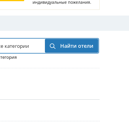
индивидуальные пожелания.
Горнолыжные Курорты
Мадонна ди Кампильо
Найти отели
атегория