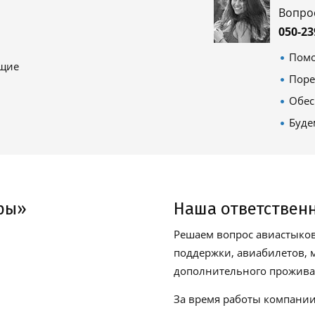
Вопро
050-23
Помо
ящие
Поре
Обес
Буде
ры»
Наша ответствен
Решаем вопрос авиастыков
поддержки, авиабилетов, м
дополнительного проживан
За время работы компании