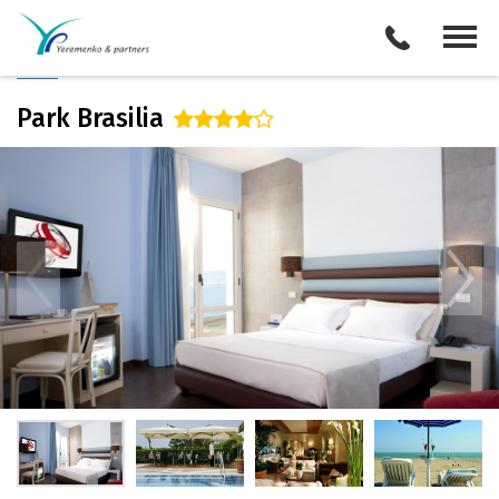
/
Описание отеля
Поиск отелей
Все туры
Виза
Park Brasilia