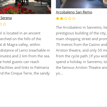
Arcobaleno San Remo
 Serena
The Arcobaleno in Sanremo, lie
l is located in an ancient
prestigious building of the city
perched on the hills of the
main shopping street and pro
l di Magra valley, within
70 metres from the Casino and
distance of Lerici (reachable in
Ariston theatre, and only 50 m
inutes) and 2 km from the sea.
from the cycle path.|If you wis
e hotel guests can reach
spend a holiday in Sanremo, to 
facilities and links to Palmaria
the famous Ariston Theatre and
nd the Cinque Terre, the sandy
yo...