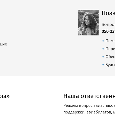
Позв
Вопро
050-23
Помо
ящие
Поре
Обес
Буде
ры»
Наша ответствен
Решаем вопрос авиастыков
поддержки, авиабилетов, м