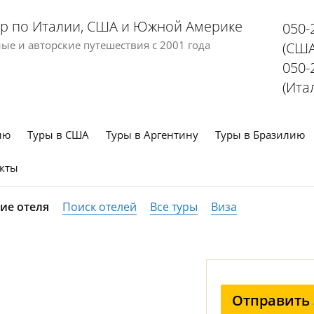
р по Италии, США и Южной Америке
050-
е и авторские путешествия с 2001 года
(США
050-
(Ита
ию
Туры в США
Туры в Аргентину
Туры в Бразилию
кты
ие отеля
Поиск отелей
Все туры
Виза
Отправить 