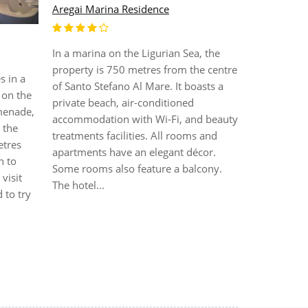
Aregai Marina Residence
Villa Elisa
In a marina on the Ligurian Sea, the
Расположен
property is 750 metres from the centre
центра тур
s in a
of Santo Stefano Al Mare. It boasts a
Bordighera
, on the
private beach, air-conditioned
комфортаб
menade,
accommodation with Wi-Fi, and beauty
почти все 
 the
treatments facilities. All rooms and
море или с
etres
apartments have an elegant décor.
открытом б
h to
Some rooms also feature a balcony.
в саду оте
visit
The hotel...
растениям
 to try
деревьями.