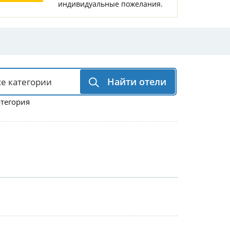
индивидуальные пожелания.
Горнолыжные Курорты
Мадонна ди Кампильо
Найти отели
атегория