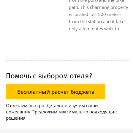
drive, and just a few steps
10,000 square meters with
from Villa Nobel, the house
palm trees overlooking the
of Alfred Nobel. This elegant
sea.|The rooms are
hotel is set i...
equipped with every
comfort: telephone, satellite
TV, minibar, safe, bathroom
with shower or bath...
Помочь с выбором отеля?
Бесплатный расчет бюджета
Отвечаем быстро. Детально изучим ваши
пожелания Предложим максимально подходящие
решения