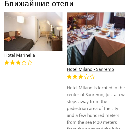
Ближайшие отели
Hotel Villa Sylva
Hotel Miramare Continental
Palace
This beautiful establishment
is located in San Remo, just a
few steps from the sea and
Overlooking the beautiful
close to the city centre.
beaches of the Gulf of
Guests will find themselves
Sanremo, in a scenic
close to the Ariston Theatre,
location, the Hotel Miramare
situated just a 10-minute
features a beautiful park of