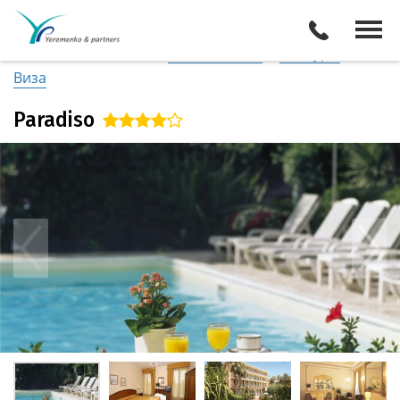
Италия
/
Побережье Лигурии
Описание отеля
Поиск отелей
Все туры
Виза
Paradiso