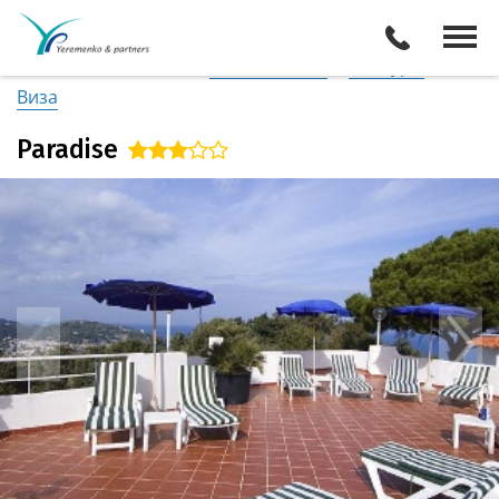
Италия
/
Амальфитанское побережье
Описание отеля
Поиск отелей
Все туры
Виза
Paradise