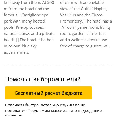
km away from them. At 500
of calm with an enviable
m from the hotel find the
view of the Gulf of Naples,
famous Il Castiglione spa
Vesuvius and the Circeo
park with many heated
Promontory.|The hotel has a
pools, Kneipp courses,
TV room, game room, living
natural saunas and a private
room, garden, corner bar
beach.||The hotel is bathed
and a wellness area to use
in colour: blue sky,
free of charge to guests, w...
aquamarine s...
Помочь с выбором отеля?
Бесплатный расчет бюджета
Отвечаем быстро. Детально изучим ваши
пожелания Предложим максимально подходящие
решения