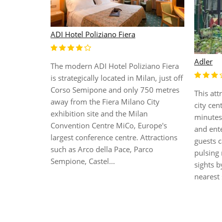
ADI Hotel Poliziano Fiera
Adler
The modern ADI Hotel Poliziano Fiera
is strategically located in Milan, just off
Corso Semipone and only 750 metres
airport). 40
This att
away from the Fiera Milano City
sa
city cen
exhibition site and the Milan
nute walk to
minutes
Convention Centre MiCo, Europe's
and ent
largest conference centre. Attractions
e nearest
guests c
such as Arco della Pace, Parco
 minute walk
pulsing 
Sempione, Castel...
km to the
sights b
ra di
nearest 