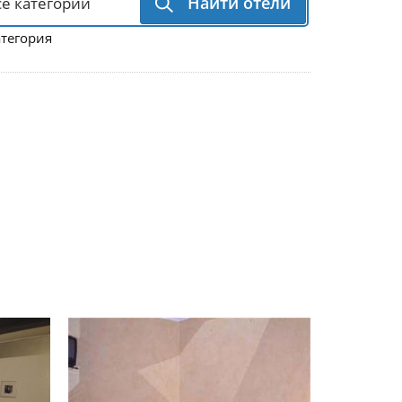
Найти отели
атегория