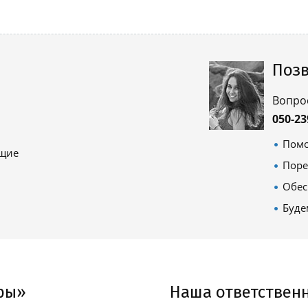
Позв
Вопро
050-23
Помо
ящие
Поре
Обес
Буде
ры»
Наша ответствен