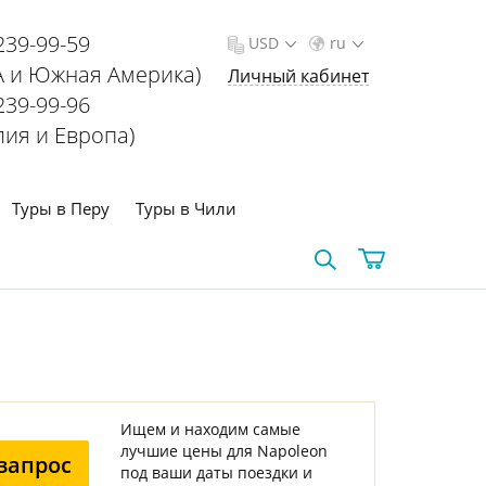
239-99-59
USD
ru
 и Южная Америка)
Личный кабинет
239-99-96
лия и Европа)
Туры в Перу
Туры в Чили
Ищем и находим самые
лучшие цены для Napoleon
запрос
под ваши даты поездки и