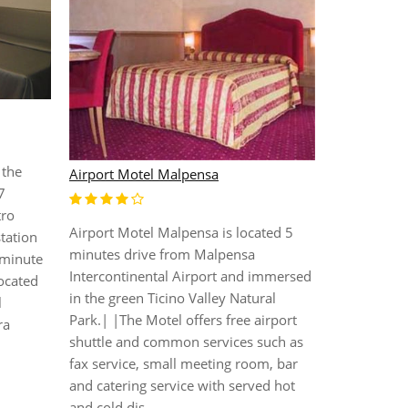
AC Hotel Mi
 the
Airport Motel Malpensa
This city ho
7
rooms. The 
tro
fully restor
Airport Motel Malpensa is located 5
station
most importa
minutes drive from Malpensa
 minute
this air-con
Intercontinental Airport and immersed
Located
TV lounge, 
in the green Ticino Valley Natural
l
access with
Park.| |The Motel offers free airport
ra
addition, par
shuttle and common services such as
fax service, small meeting room, bar
and catering service with served hot
and cold dis...