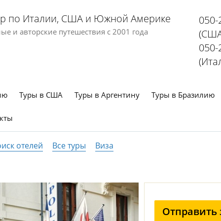
р по Италии, США и Южной Америке
050-
е и авторские путешествия с 2001 года
(США
050-
(Ита
ию
Туры в США
Туры в Аргентину
Туры в Бразилию
кты
иск отелей
Все туры
Виза
Отправить 