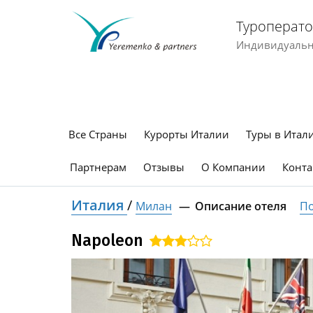
Туроперато
Индивидуальны
Все Страны
Курорты Италии
Туры в Итал
Партнерам
Отзывы
О Компании
Конта
Италия
/
Милан
Описание отеля
По
Napoleon