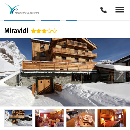
Италия
/
Валле д'Аоста
Описание отеля
Поиск отелей
Все туры
Виза
Miravidi