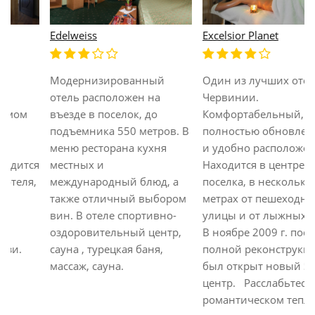
Excelsior Planet
Fosson
Один из лучших отелей
Недавно отремонтирован
Червинии.
отель находиться в центре
Комфортабельный,
Червинии, всего в 500
полностью обновленный
метрах от подъемника. В
и удобно расположенный.
ресторане предлагают
Находится в центре
международную и
поселка, в нескольких
итальянскую домашнюю
метрах от пешеходной
кухни. В отеле есть
улицы и от лыжных трасс.
собственный винный
В ноябре 2009 г. после
погреб, солярий, сауна ,
полной реконструкции
турецкая баня,
был открыт новый SPA -
тренажерный зал.
центр. Расслабьтесь в
романтическом тепле п...