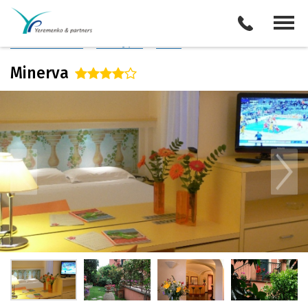
Италия
/
Сорренто
Описание отеля
Поиск отелей
Все туры
Виза
Minerva