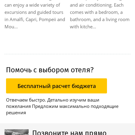
guests connections to
and allow guests to enjoy a
Naples. Positano is appr...
breathtaking panoramic
view. Naples airport is...
Помочь с выбором отеля?
Бесплатный расчет бюджета
Отвечаем быстро. Детально изучим ваши
пожелания Предложим максимально подходящие
решения
Позвоните нам прямо