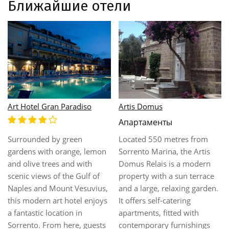
Ближайшие отели
Astoria Sorrento
Atlantic Palace
The hotel is nestled in the
historic centre, 200 m from
This hotel is situated in a
Sorrento's picturesque coast.
residential area about 1 km
Boats to the islands of Ischia
from the centre of Sorrento
and Capri leave from the
to which a hotel shuttle bus
harbour, which is situated
is available. The tourist area
850 m from the hotel. It is a
and the beach are just as
10-minute walk to the
close by. Charming coastal
railway station, which offers
paths lead from the hotel