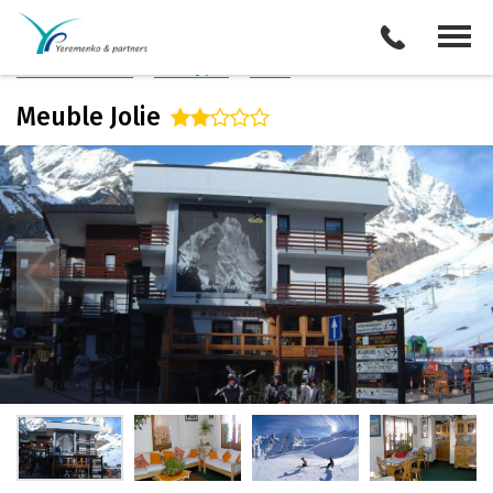
Италия
/
Валле д'Аоста
Описание отеля
Поиск отелей
Все туры
Виза
Meuble Jolie