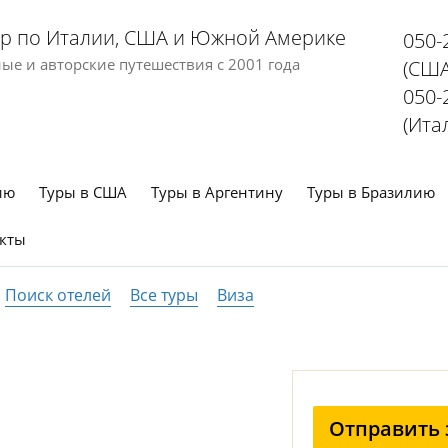
р по Италии, США и Южной Америке
050-
е и авторские путешествия с 2001 года
(США
050-
(Ита
ию
Туры в США
Туры в Аргентину
Туры в Бразилию
кты
Поиск отелей
Все туры
Виза
Отправить 