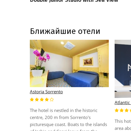
Ближайшие отели
Astoria Sorrento
Atlantic
The hotel is nestled in the historic
centre, 200 m from Sorrento's
This hot
orrento
picturesque coast. Boats to the islands
area ab
ais is a