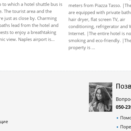
 to which a hotel shuttle bus is
meters from Piazza Tasso. |T
e. The tourist area and the
are equipped with private bat
e just as close by. Charming
hair dryer, flat screen TV, air
paths lead from the hotel and
conditioning, refrigerator and 
ests to enjoy a breathtaking
Internet. |The entire hotel is n
c view. Naples airport is...
smoking and eco-friendly. |Th
property is ...
Позв
Вопро
050-23
Помо
ящие
Поре