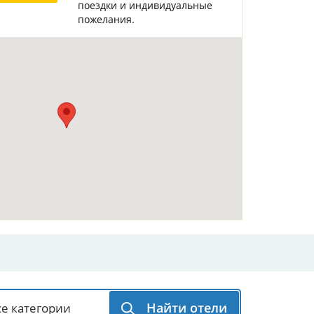
поездки и индивидуальные
Горнолыжные Курорты
Мадонна ди Кампильо
пожелания.
Найти отели