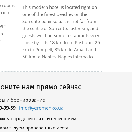
he rooms
minutes' wa
This modern hotel is located right on
hroom,
km from the 
one of the finest beaches on the
Sorrento. O
Sorrento peninsula. It is not far from
WiFi
position, gu
the centre of Sorrento, just 3 km, and
on-
places of to
guests will find some restaurants very
e
Naples, Pom
close by. It is 18 km from Positano, 25
a...
km to Pompeii, 35 km to Amalfi and
50 km to Naples. Naples Internatio...
оните нам прямо сейчас!
сы и бронирование
9-99-59
info@yeremenko.ua
жем определиться с путешествием
комендуем проверенные места