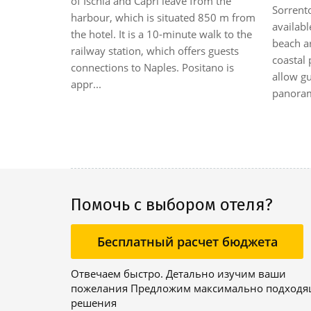
of Ischia and Capri leave from the
Sorrento
n terrace
harbour, which is situated 850 m from
availabl
 It offers
the hotel. It is a 10-minute walk to the
beach ar
tted with
railway station, which offers guests
coastal 
nd air
connections to Naples. Positano is
allow gu
ith a
appr...
panorami
a living
Помочь с выбором отеля?
Бесплатный расчет бюджета
Отвечаем быстро. Детально изучим ваши
пожелания Предложим максимально подход
решения