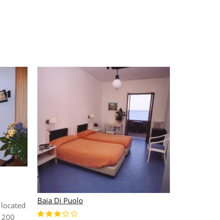
Albatros
Baia Di Puolo
 located
This beach h
, 200
position on 