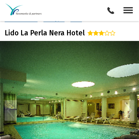
Италия
/
Озеро Маджоре
Описание отеля
Поиск отелей
Все туры
Виза
Lido La Perla Nera Hotel