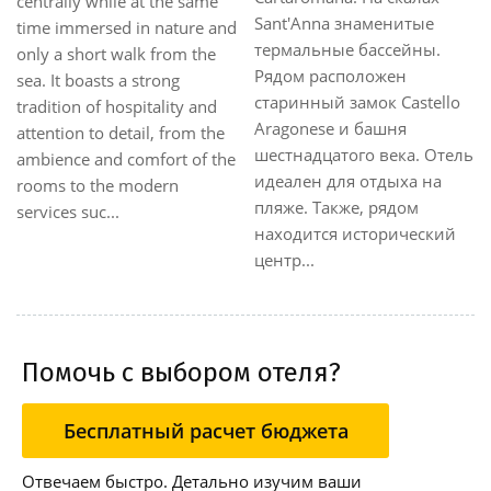
centrally while at the same
Sant'Anna знаменитые
time immersed in nature and
термальные бассейны.
only a short walk from the
Рядом расположен
sea. It boasts a strong
старинный замок Castello
tradition of hospitality and
Aragonese и башня
attention to detail, from the
шестнадцатого века. Отель
ambience and comfort of the
идеален для отдыха на
rooms to the modern
пляже. Также, рядом
services suc...
находится исторический
центр...
Помочь с выбором отеля?
Бесплатный расчет бюджета
Отвечаем быстро. Детально изучим ваши