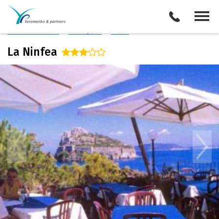
Италия
/
о. Искья
Описание отеля
Поиск отелей
Все туры
Виза
La Ninfea