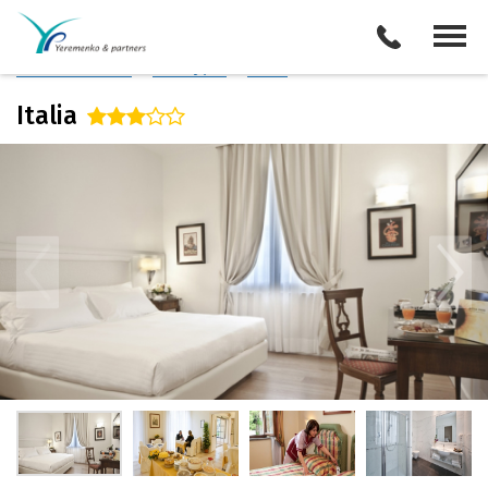
Италия
/
Сиена
Описание отеля
Поиск отелей
Все туры
Виза
Italia