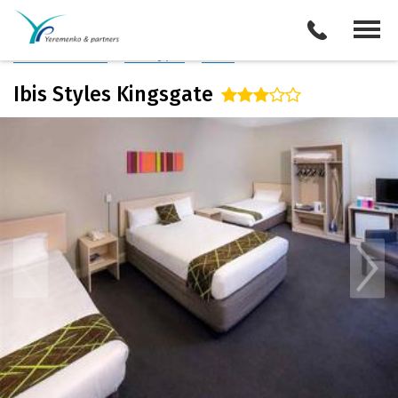
Австралия
/
Мельбурн
Описание отеля
Поиск отелей
Все туры
Виза
Ibis Styles Kingsgate