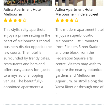
Melbourne Northbank
Adina Apartment Hotel
South Yarra
Whether it's live music,
theatre, shopping or culture,
Adina Apartment Hotel
l
Adina Apartment Hotel,
Melbourne, Northbank is the
South Yarra is five minutes
perfect place to base
walk from the renowned
yourself. The hotel is ideally
restaurants and boutiques of
located in the CBD opposite
Chapel Street, Toorak and
the Melbourne Aquarium
South Yarra. Many transport
and only a short walk to
options are a short distance
Southbank promenade for
away. Take the bus, tram or
some of Melbourne's best
train and explore Melbourne.
restaurants an...
You can visit the great
f
shopping precincts and
explore...