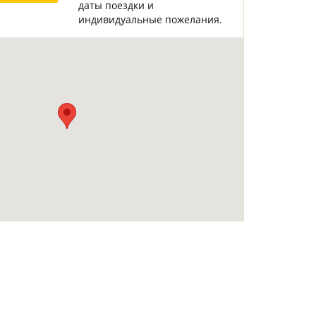
даты поездки и
Горнолыжные Курорты
Мадонна ди Кампильо
индивидуальные пожелания.