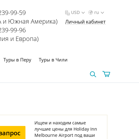
239-99-59
USD
ru
 и Южная Америка)
Личный кабинет
239-99-96
лия и Европа)
Туры в Перу
Туры в Чили
Ищем и находим самые
лучшие цены для Holiday Inn
запрос
Melbourne Airport под ваши