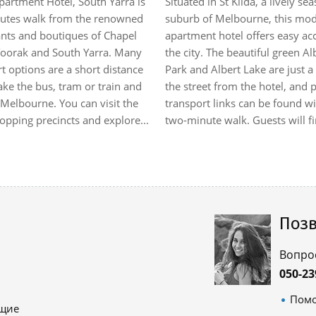
partment Hotel, South Yarra is
Situated in St Kilda, a lively sea
nutes walk from the renowned
suburb of Melbourne, this mo
ants and boutiques of Chapel
apartment hotel offers easy ac
 Toorak and South Yarra. Many
the city. The beautiful green Al
t options are a short distance
Park and Albert Lake are just a
ke the bus, tram or train and
the street from the hotel, and 
Melbourne. You can visit the
transport links can be found wi
opping precincts and explore...
two-minute walk. Guests will fin
Позв
Вопро
050-23
Помо
ящие