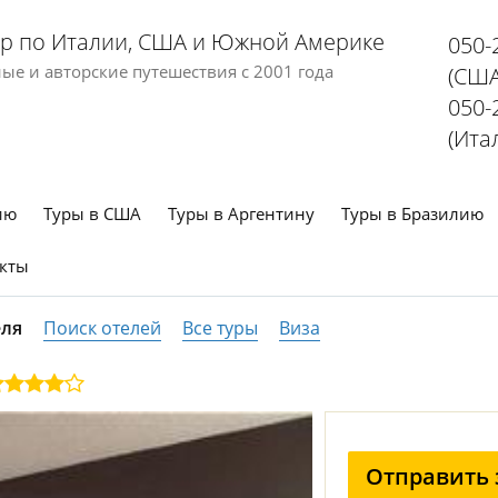
р по Италии, США и Южной Америке
050-
е и авторские путешествия с 2001 года
(США
050-
(Ита
ию
Туры в США
Туры в Аргентину
Туры в Бразилию
кты
еля
Поиск отелей
Все туры
Виза
Отправить 