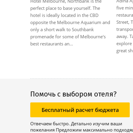
Adina A
Hotel Melbourne, Northbank is the
el enjoys a
five mi
perfect place to base yourself. The
ne just 5
restaur
hotel is ideally located in the CBD
t Station
Street,
opposite the Melbourne Aquarium and
deration
transpor
only a short walk to Southbank
s may wish
away. Ta
promenade for some of Melbourne's
ical
explore 
best restaurants an...
uarium, or
great sh
 or through
Помочь с выбором отеля?
Бесплатный расчет бюджета
Отвечаем быстро. Детально изучим ваши
пожелания Предложим максимально подход