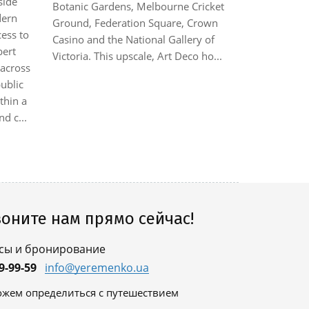
side
Hotel was bu
Botanic Gardens, Melbourne Cricket
dern
underwent r
Ground, Federation Square, Crown
cess to
property co
Casino and the National Gallery of
bert
property co
Victoria. This upscale, Art Deco ho...
 across
15 studios,
public
This attract
thin a
base for bo
d c...
business. Th
minutes walk
оните нам прямо сейчас!
сы и бронирование
9-99-59
info@yeremenko.ua
жем определиться с путешествием