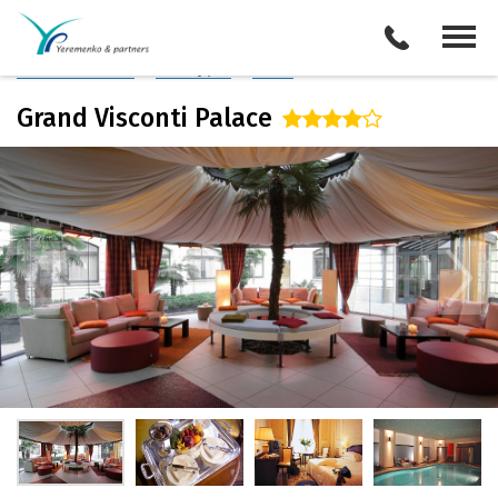
Италия
/
Милан
Описание отеля
Поиск отелей
Все туры
Виза
Grand Visconti Palace