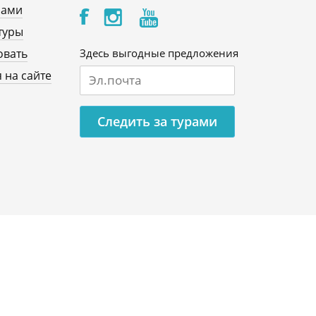
нами
туры
овать
Здесь выгодные предложения
 на сайте
Следить за турами