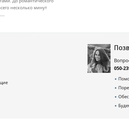
гами. До романтического
всего несколько минут
...
Позв
Вопро
050-23
Помо
ящие
Поре
Обес
Буде