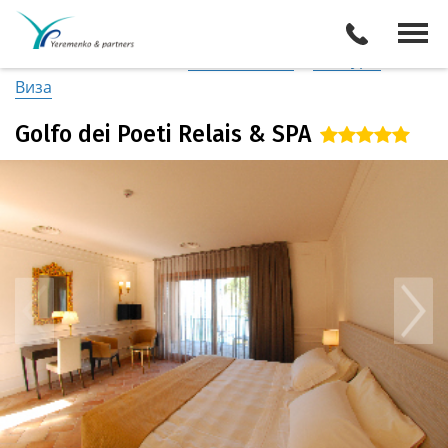
Италия
/
Побережье Лигурии
Описание отеля
Поиск отелей
Все туры
Виза
Golfo dei Poeti Relais & SPA