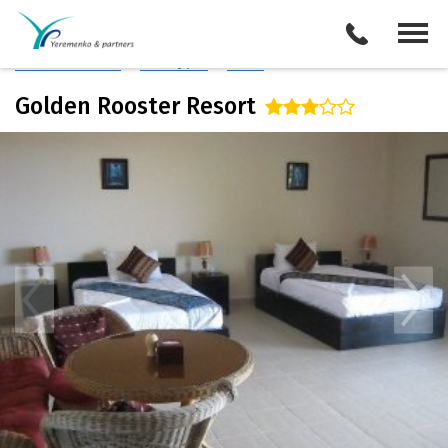
Камбоджа
/
Сиануквиль
Описание отеля
Поиск отелей
Все туры
Виза
Golden Rooster Resort