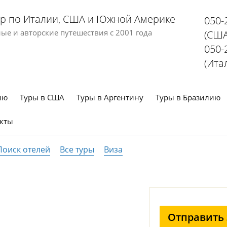
р по Италии, США и Южной Америке
050-
е и авторские путешествия с 2001 года
(США
050-
(Ита
ию
Туры в США
Туры в Аргентину
Туры в Бразилию
кты
Поиск отелей
Все туры
Виза
Отправить 