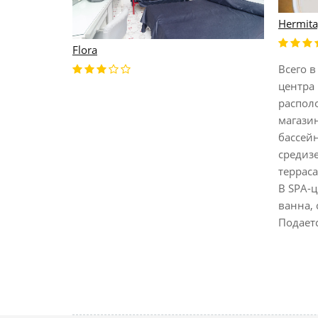
Hermita
Flora
ивных мест
Всего в
вается вид
центра 
 скалах
распол
ермальные
магазин
ожен
бассей
 Aragonese
средиз
ека. Отель
терраса
ляже.
В SPA-
ванна, 
Подаетс