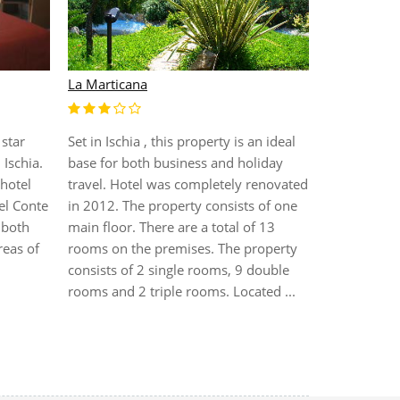
La Marticana
star
Set in Ischia , this property is an ideal
Albergo Atla
 Ischia.
base for both business and holiday
 hotel
travel. Hotel was completely renovated
A holiday in
el Conte
in 2012. The property consists of one
Ischia, a sh
 both
main floor. There are a total of 13
from the se
reas of
rooms on the premises. The property
from the Ca
consists of 2 single rooms, 9 double
fashion bou
rooms and 2 triple rooms. Located ...
busiest. The
strategic are
quiet, very c