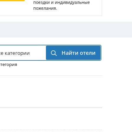
поездки и индивидуальные
Горнолыжные Курорты
Мадонна ди Кампильо
пожелания.
Найти отели
атегория