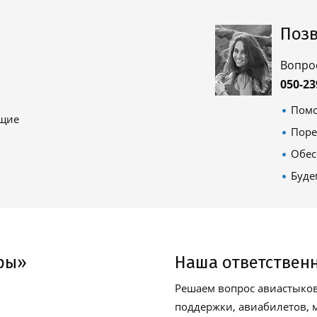
Позв
Вопро
050-23
Помо
ящие
Поре
Обес
Буде
ры»
Наша ответствен
Решаем вопрос авиастыков
поддержки, авиабилетов, м