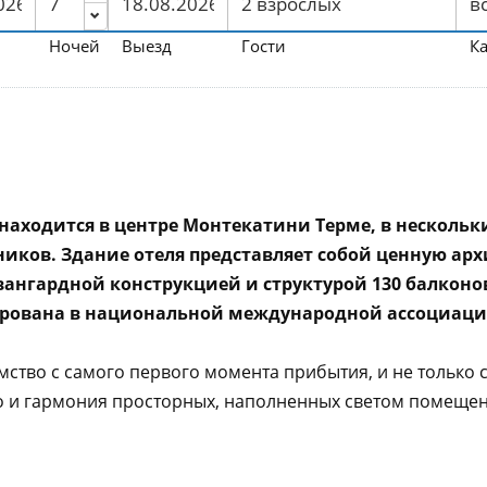
Ночей
Выезд
Гости
К
pe находится в центре Монтекатини Терме, в несколь
иков. Здание отеля представляет собой ценную архи
авангардной конструкцией и структурой 130 балкон
трирована в национальной международной ассоциации
имство с самого первого момента прибытия, и не только
во и гармония просторных, наполненных светом помещен