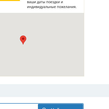
ваши даты поездки и
Горнолыжные Курорты
Мадонна ди Кампильо
индивидуальные пожелания.