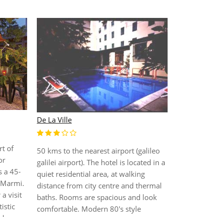
Arnolfo & A
De La Ville
"Довольны
богатство 
Arnolfo & A
rt of
50 kms to the nearest airport (galileo
beauty. Пе
or
galilei airport). The hotel is located in a
Монтекати
s a 45-
quiet residential area, at walking
оздоровит
i Marmi.
distance from city centre and thermal
который пр
 a visit
baths. Rooms are spacious and look
широкий в
istic
comfortable. Modern 80's style