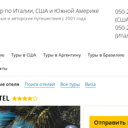
р по Италии, США и Южной Америке
050-
е и авторские путешествия с 2001 года
(США
050-
(Ита
ию
Туры в США
Туры в Аргентину
Туры в Бразилию
кты
ие отеля
Поиск отелей
Все туры
Виза
TEL
Отправить 