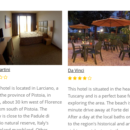
rtini
Da Vinci
hotel is located in Larciano, a
This hotel is situated in the hea
the province of Pistoia, in
Tuscany and is a perfect base f
, about 30 km west of Florence
exploring the area. The beach i
km south of Pistoia. The
minute drive away at Forte de
 is close to the Padule di
After a day at the local baths or
o natural reserve, Italy's
to the region's historical and art
 inland marshland. Other