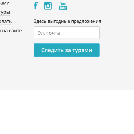
нами
туры
овать
Здесь выгодные предложения
 на сайте
Следить за турами