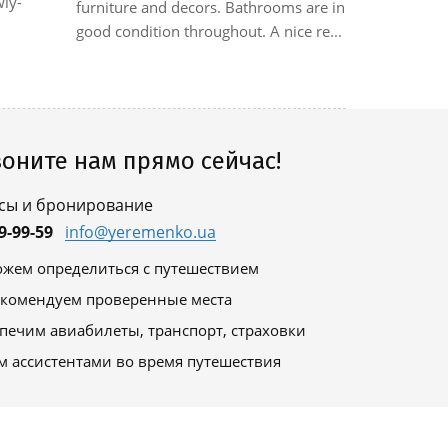
процедур,
wly-
furniture and decors. Bathrooms are in
поддержан
good condition throughout. A nice re...
психофизич
оните нам прямо сейчас!
сы и бронирование
9-99-59
info@yeremenko.ua
жем определиться с путешествием
комендуем проверенные места
печим авиабилеты, транспорт, страховки
м ассистентами во время путешествия