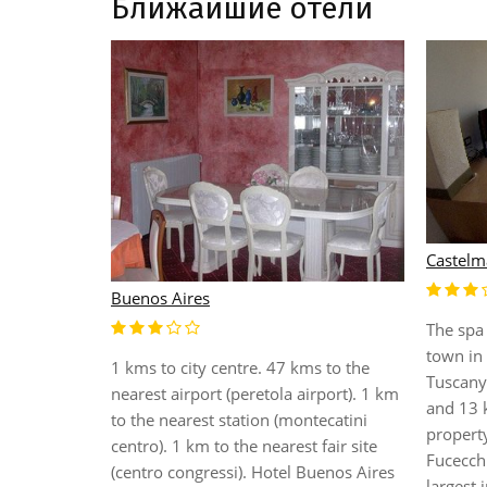
Ближайшие отели
Castelma
Buenos Aires
The spa 
tes' walk
town in 
1 kms to city centre. 47 kms to the
town of
Tuscany
nearest airport (peretola airport). 1 km
ing guests
and 13 
to the nearest station (montecatini
e vicinity,
property
centro). 1 km to the nearest fair site
shops and
Fucecchi
(centro congressi). Hotel Buenos Aires
 hotel has
largest