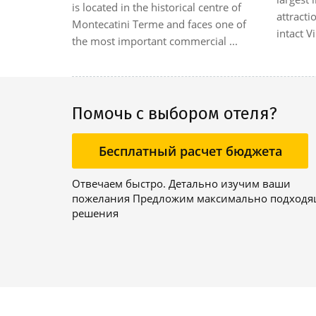
is located in the historical centre of
y air-
attracti
Montecatini Terme and faces one of
d at th...
intact Vi
the most important commercial ...
Помочь с выбором отеля?
Бесплатный расчет бюджета
Отвечаем быстро. Детально изучим ваши
пожелания Предложим максимально подход
решения