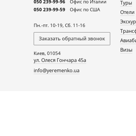
050 239-99-96
Офис по Италии
Туры
050 239-99-59
Офис по США
Отели
Экску
Пн.-пт. 10-19, Сб. 11-16
Транс
Заказать обратный звонок
Авиаб
Визы
Киев, 01054
ул. Олеся Гончара 45а
info@yeremenko.ua