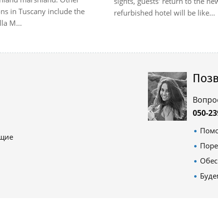
sights, guests' return to the ne
ons in Tuscany include the
refurbished hotel will be like...
lla M...
Позв
Вопро
050-23
Помо
ящие
Поре
Обес
Буде