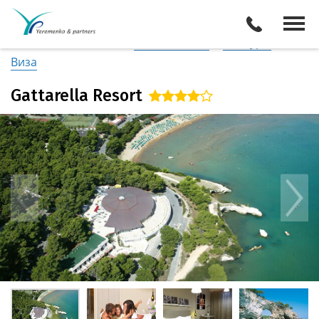
Италия
/
Побережье Апулии
Описание отеля
Поиск отелей
Все туры
Виза
Gattarella Resort