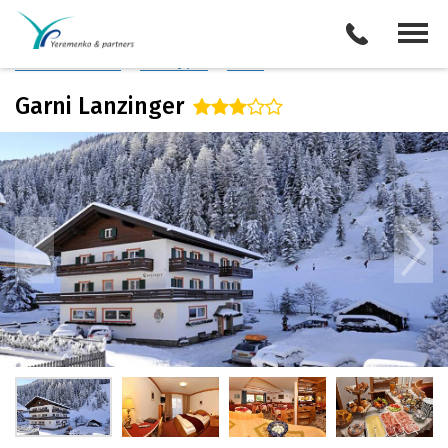
Италия
/
Валь Гардена
Описание отеля
Поиск отелей
Все туры
Виза
Garni Lanzinger