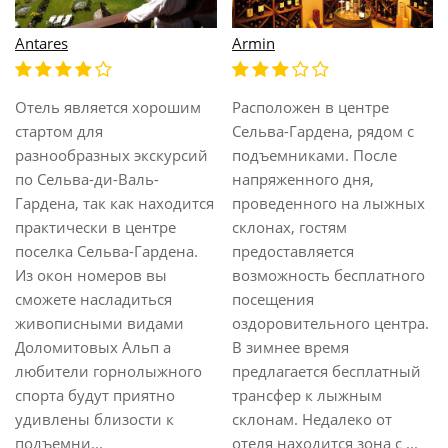
Antares
Armin
Отель является хорошим
Расположен в центре
стартом для
Сельва-Гардена, рядом с
разнообразных экскурсий
подъемниками. После
по Сельва-ди-Валь-
напряженного дня,
Гардена, так как находится
проведенного на лыжных
практически в центре
склонах, гостям
поселка Сельва-Гардена.
предоставляется
Из окон номеров вы
возможность бесплатного
сможете насладиться
посещения
живописными видами
оздоровительного центра.
Доломитовых Альп а
В зимнее время
любители горнолыжного
предлагается бесплатный
спорта будут приятно
трансфер к лыжным
удивлены близости к
склонам. Недалеко от
подъемни...
отеля находится зона с ...