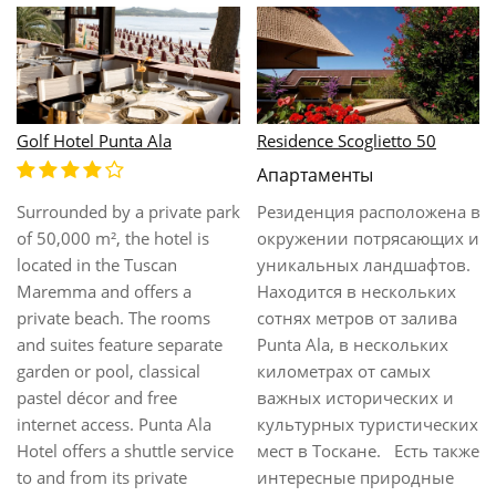
Antico Casale Di Scansano
Agriturismo Montebelli
Hotel Resort
Montebelli extends over
Located on the outskirts of
green Tuscan valleys with
Scansano and surrounded by
olive groves and vineyards.
the beautiful Tuscan
Here you will enjoy delicious
countryside, this hotel is set
food, luxurious rooms, and
within a renovated old
wellness and sports facilities.
farmhouse and offers 54
Parking is free.||Montebelli
comfortable guestrooms.
Agriturismo & Country
The complex is an ideal place
Hotel's spacious premises
for a rejuvenating vacation.