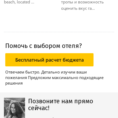
include an outdoor
Its extensive wellness
swimming pool. The
facilities include an indoor
wellness centre...
pool and...
Помочь с выбором отеля?
Бесплатный расчет бюджета
Отвечаем быстро. Детально изучим ваши
пожелания Предложим максимально подходящие
решения
Позвоните нам прямо
сейчас!