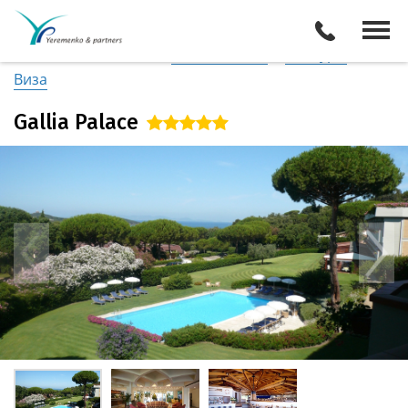
Италия
/
Побережье Тосканы / Гроссето
Описание отеля
Поиск отелей
Все туры
Виза
Gallia Palace