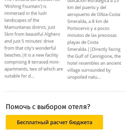
ubicación estratégica a 25
‘Wishing Fountain') is
km del puerto y del
immersed in the lush
aeropuerto de Olbia-Costa
landscapes of the
Smeralda, a 8 km de
Mamuntanas district, just
Portocervo y a pocos
5km from beautiful Alghero
minutos de las preciosas
and just 5 minutes' drive
playas de Costa
from that city's wonderful
Smeralda.||Directly facing
beaches.|It is a new facility
the Gulf of Cannigione, the
comprising 8 terraced mini-
hotel resembles an ancient
apartments, two of which are
village surrounded by
suitable for d...
unspoiled natu...
Помочь с выбором отеля?
Бесплатный расчет бюджета