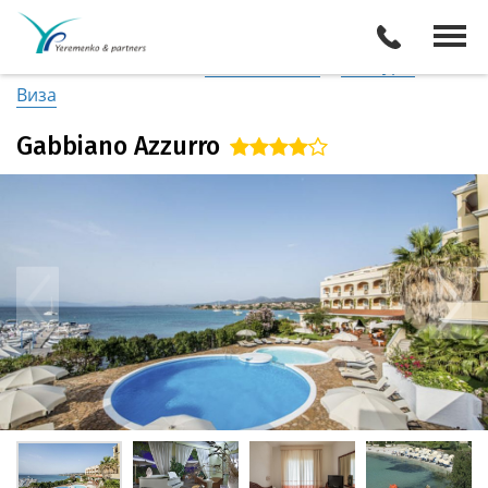
Италия
/
о. Сардиния (Север)
Описание отеля
Поиск отелей
Все туры
Виза
Gabbiano Azzurro