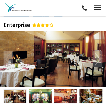
Италия
/
Милан
Описание отеля
Поиск отелей
Все туры
Виза
Enterprise