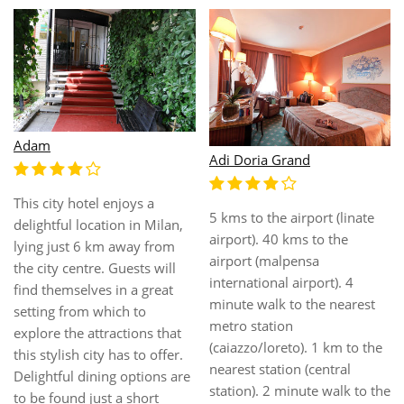
ADI Hotel Poliziano Fiera
Adler
The modern ADI Hotel
Poliziano Fiera is strategically
This attractive hotel is
located in Milan, just off
located in the city centre of
Corso Semipone and only
Milan and is only a few
750 metres away from the
minutes on foot from
Fiera Milano City exhibition
numerous shops and
site and the Milan
entertainment venues. In
Convention Centre MiCo,
addition, guests can explore
Europe's largest conference
every corner of this pulsing
centre. Attractions such as
metropolis and its glorious
Arco della Pace, Parco