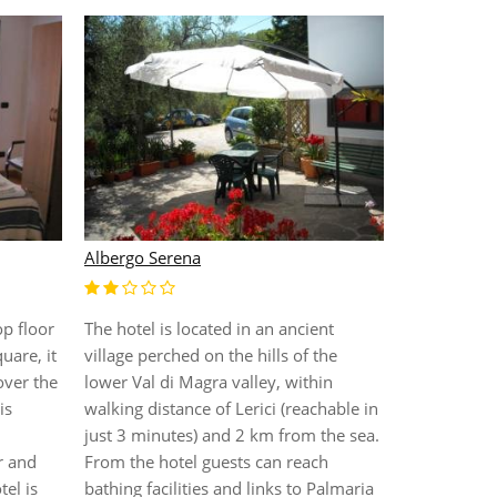
Caravelle
Albergo Serena
Расположе
Лигурийск
Imperia в 
op floor
The hotel is located in an ancient
автомобиле
uare, it
village perched on the hills of the
набережно
over the
lower Val di Magra valley, within
семья. Тих
is
walking distance of Lerici (reachable in
средиземн
just 3 minutes) and 2 km from the sea.
растительн
r and
From the hotel guests can reach
Замечальн
tel is
bathing facilities and links to Palmaria