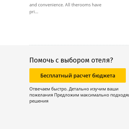
historical
and convenience. All therooms have
 proximity of
pri...
metres
e to the
Помочь с выбором отеля?
Бесплатный расчет бюджета
Отвечаем быстро. Детально изучим ваши
пожелания Предложим максимально подход
решения