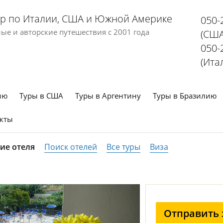
р по Италии, США и Южной Америке
050-
е и авторские путешествия с 2001 года
(США
050-
(Ита
ию
Туры в США
Туры в Аргентину
Туры в Бразилию
кты
ие отеля
Поиск отелей
Все туры
Виза
Отправить 