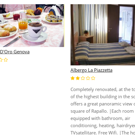
 D'Oro Genova
Albergo La Piazzetta
Completely renovated, at the t
of the highest building in the sq
offers a great panoramic view 
square of Rapallo. |Each room 
equipped with bathroom, air
conditioning, heating, hairdrye
TVsatellitare. Free Wifi. |The ho