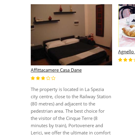
Agnello
Affittacamere Casa Dane
The property is located in La Spezia
tt
city centre, close to the Railway Station
(80 metres) and adjacent to the
perched in
pedestrian area. The best choice for
s from
the visitor of the Cinque Terre (8
ty is
minutes by train), Portovenere and
e of access
Lerici, we offer the ultimate in comfort