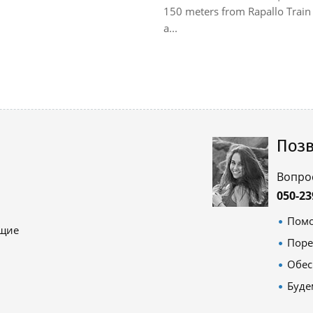
150 meters from Rapallo Train 
a...
Позв
Вопро
050-23
Помо
ящие
Поре
Обес
Буде