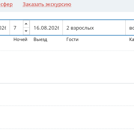
нсфер
Заказать экскурсию
Ночей
Выезд
Гости
К