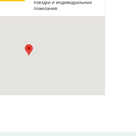
поездки и индивидуальные
Горнолыжные Курорты
Мадонна ди Кампильо
пожелания.