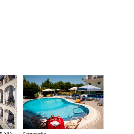
A' Pazziella
 & SPA
Carmencita