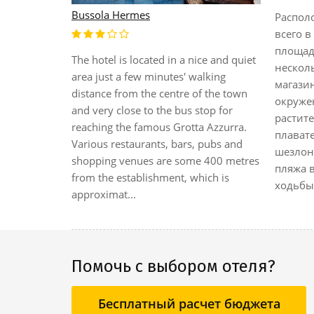
Bussola Hermes
Распол
всего в
ly located in
площади
The hotel is located in a nice and quiet
ed in 1989.
нескол
area just a few minutes' walking
bished in
магази
distance from the centre of the town
 17 rooms on
окруже
and very close to the bus stop for
consists of
растите
reaching the famous Grotta Azzurra.
1 apartment
плават
Various restaurants, bars, pubs and
шезлон
shopping venues are some 400 metres
пляжа 
from the establishment, which is
ходьбы.
approximat...
Помочь с выбором отеля?
Бесплатный расчет бюджета