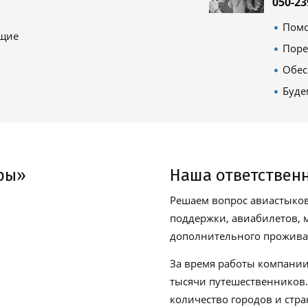
050-23
Помо
ящие
Поре
Обес
Буде
ры»
Наша ответствен
Решаем вопрос авиастыков
поддержки, авиабилетов, м
дополнительного проживан
За время работы компании
тысячи путешественников
количество городов и стра