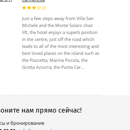
Расположен
острова К
Just a few steps away from Villa San
Pizzetta. И
Michele and the Monte Solaro chair
на море. 
lift, the hotel enjoys a superb position
классическ
in the centre, just off the road which
тонах. В б
leads to all of the most interesting and
или на сол
best loved places on the island such as
коктейли и
the Piazzetta, Marina Piccola, the
Гости такж
Grotta Azzurra, the Punta Car...
оните нам прямо сейчас!
сы и бронирование