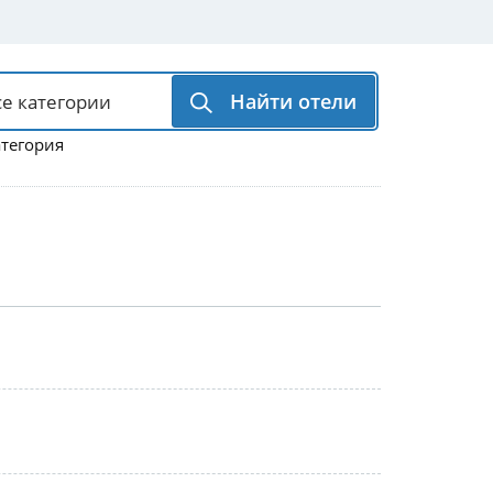
Найти отели
атегория