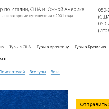
р по Италии, США и Южной Америке
050-
е и авторские путешествия с 2001 года
(США
050-
(Ита
ию
Туры в США
Туры в Аргентину
Туры в Бразилию
кты
Поиск отелей
Все туры
Виза
Отправить 