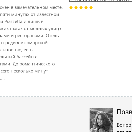
ожен в замечательном месте,
 пяти минутах от известной
 Piazzetta и лишь в
ьких шагах от модных улиц с
нами и ресторанами. Отель
н средиземноморской
льностью, есть
ельный бассейн с
гами. До романтического
всего несколько минут
...
Позв
Вопро