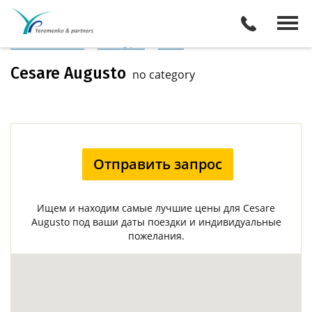
Италия
/
Сорренто
Описание отеля
Поиск отелей
Все туры
Виза
Cesare Augusto
no category
Отправить запрос
Ищем и находим самые лучшие цены для Cesare
Augusto под ваши даты поездки и индивидуальные
пожелания.