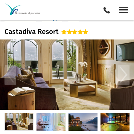
Италия
/
Озеро Комо
Описание отеля
Поиск отелей
Все туры
Виза
Castadiva Resort