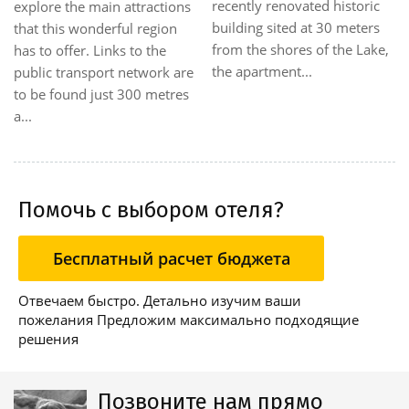
Nord exit, fe
recently renovated historic
 main attractions
the Villa Erba
building sited at 30 meters
onderful region
half an hour f
from the shores of the Lake,
. Links to the
the apartment...
sport network are
 just 300 metres
Помочь с выбором отеля?
Бесплатный расчет бюджета
Отвечаем быстро. Детально изучим ваши
пожелания Предложим максимально подходящие
решения
Позвоните нам прямо