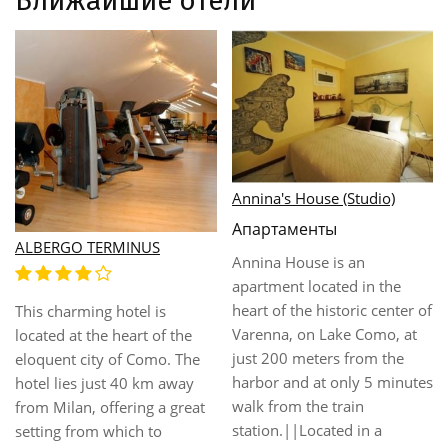
Ближайшие отели
Asnigo
Annina's House (Studio)
Апартаменты
TERMINUS
65 kms to the
Annina House is an
(malpensa int
apartment located in the
airport). Asni
heart of the historic center of
ng hotel is
located in Ce
Varenna, on Lake Como, at
he heart of the
Como, five ki
just 200 meters from the
ty of Como. The
from the cent
harbor and at only 5 minutes
just 40 km away
and only two 
walk from the train
 offering a great
from the A9 
station.||Located in a
m which to