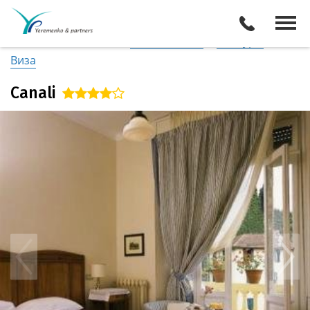
Италия
/
Побережье Лигурии
Описание отеля
Поиск отелей
Все туры
Виза
Canali