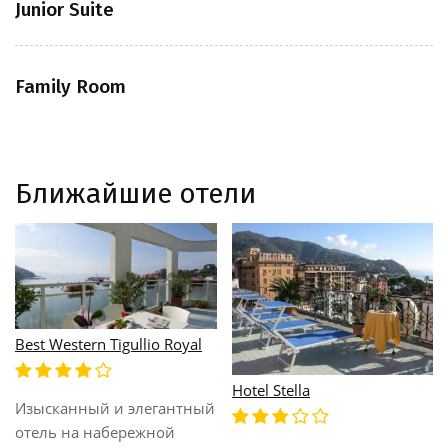
Junior Suite
Family Room
Ближайшие отели
Italia E Lido
L'Approdo
lla
Расположен на
Располож
красивейшей набережной,
туристиче