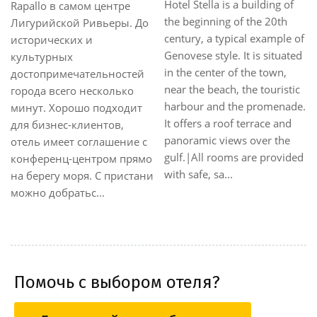
la is a building of
непосредственно у моря.
Rapallo и 
ning of the 20th
Напротив находится
Ligure. Во
a typical example of
средневековый замок. Из
останавли
style. It is situated
отеля открывается
автобусы,
nter of the town,
изумительный вид на
несколько
beach, the touristic
залив. Номера
довезут. 
and the promenade.
комфортабельные, есть
экскурсию
 a roof terrace and
частный пляж. Ресторан с
парк Cinqu
c views over the
террасой и видом на море.
позагорать
 rooms are provided
В нескольких шагах
которого 
 sa...
проходит одна из главных
шагов. Н
улиц с большим
в соврем...
количест...
Помочь с выбором отеля?