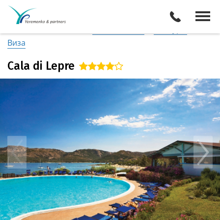
Италия
/
о. Сардиния (Север)
Описание отеля
Поиск отелей
Все туры
Виза
Cala di Lepre