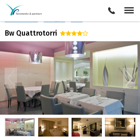
Италия
/
Перуджа
Описание отеля
Поиск отелей
Все туры
Виза
Bw Quattrotorri