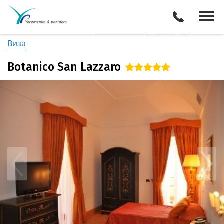
Италия
/
Амальфитанское побережье
Описание отеля
Поиск отелей
Все туры
Виза
Botanico San Lazzaro