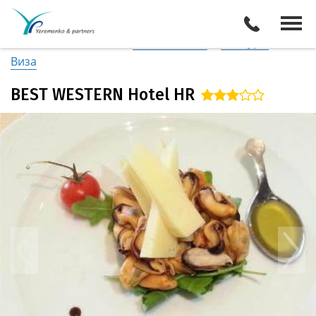
Италия
/
Побережье Апулии
Описание отеля
Поиск отелей
Все туры
Виза
BEST WESTERN Hotel HR