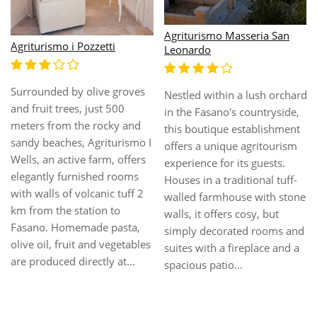
Albergo delle Nazioni
Albatres Palace Hotel
This hotel is set in centre of
The hotel is located in San
Bari, a bustling university
Vito dei Normanni, in a green
town and Italy's second
and quiet area between the
largest southern city. The
Itria Valley and Salento, not
elaborate, castle-like Basilica
far from the Adriatic Sea. The
of Saint Nicholas stands
hotel is very close to the city
proudly in the centre of the
centre and due to its
winding streets, a short stroll
privileged location, guests
from the harbour on the
will be able to visit the
Adriatic coast. As the
nearby towns of Ostuni and
gateway between Italy ...
Alberobello, the...