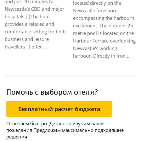
and just 20 minutes to
located directly on the
Newcastle's CBD and major
Newcastle foreshore
hospitals.||The hotel
encompassing the harbour's
provides a relaxed and
excitement. The outdoor 25
comfortable setting for both
metre pool is located on the
business and leisure
Harbour Terrace overlooking
travellers. It offer ...
Newcastle's working
harbour. Directly in fron...
Помочь с выбором отеля?
Бесплатный расчет бюджета
Отвечаем быстро. Детально изучим ваши
пожелания Предложим максимально подходящие
решения