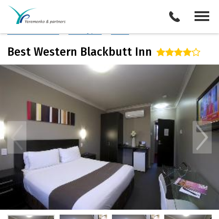
Австралия
/
Ньюкасл
Описание отеля
Поиск отелей
Все туры
Виза
Best Western Blackbutt Inn