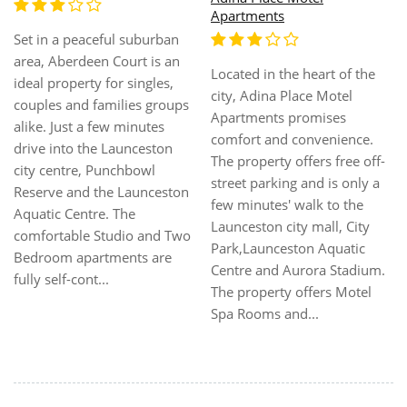
Motor Inn
Alanvale Apartments at
e
Alanvale Apartments and
Archers' Manor is set in the
Motor Inn offers Unique
tranquil and elegant style of
Village Style non smoking
a an Olde English Tudor
.
accommodation. The
village, superbly located just
ff-
accommodation units were
5 minutes drive from the
 a
built in stages over six year
Launceston city centre and
from 1992 to 1998 in an O
are ideally situated for
English style on 2 hectares 
exploring the north-east of
parkland. We are located o
Tasmania. Self-contained
um.
the same site as the Archer
Apartments offer full
l
Manor Convention Centre
amenitie...
next to ...