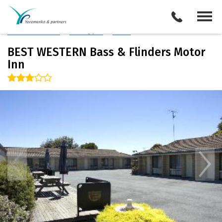
Австралия
/
Тасмания
Описание отеля
Поиск отелей
Все туры
Виза
BEST WESTERN Bass & Flinders Motor
Inn